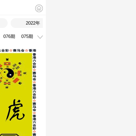
2022年
2021年
2020年
076期
075期
074期
073期
072期
071期
070期
06