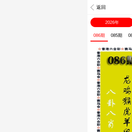
返回
2026年
086期
085期
0