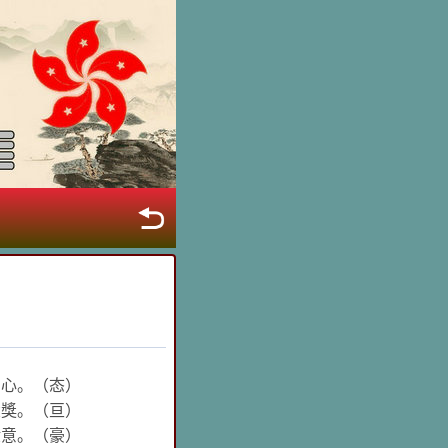
民心。（态）
大獎。（亘）
般意。（豪）