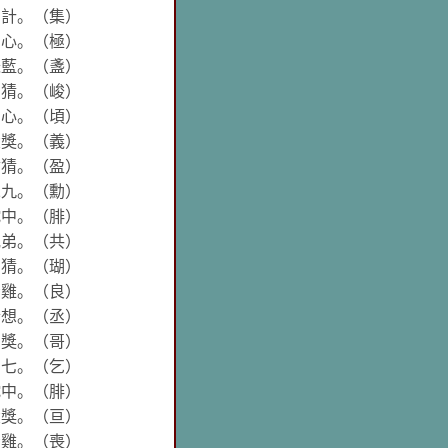
山計。（集）
用心。（極）
綠藍。（盞）
易猜。（峻）
民心。（頃）
大獎。（義）
會猜。（盈）
二九。（勳）
蛇中。（腓）
兄弟。（共）
中猜。（瑚）
看雞。（良）
合想。（丞）
中獎。（哥）
四七。（乞）
蛇中。（腓）
大獎。（亘）
看雞。（喪）