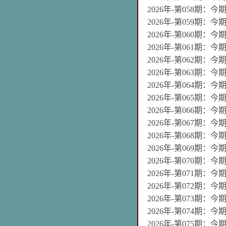
2026年-第058
2026年-第059
2026年-第060
2026年-第061
2026年-第062
2026年-第063
2026年-第064
2026年-第065
2026年-第066
2026年-第067
2026年-第068
2026年-第069
2026年-第070
2026年-第071
2026年-第072
2026年-第073
2026年-第074
2026年-第075