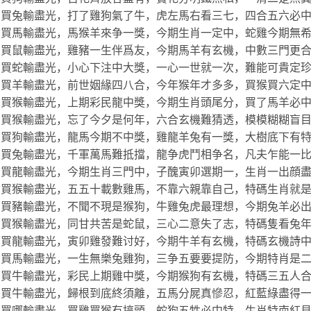
期：今期買兔輸盡光，打了雞狗氣了牛，虎左馬右看三七，四合五六必
期：今期買馬輸盡光，馬猴羊來争一獎，今期生肖一定中，蛇雞今期無
期：今期買鼠輸盡光，雞豬一生伴爲友，今期馬羊有玄機，中數三門更
期：今期買蛇輸盡光，小心下注中大獎，一心一世就一次，難能可貴定
期：今期買羊輸盡光，前世姻緣四八合，今年猴年才多多，買猴買六定
期：今期買猴輸盡光，上期彩民龍中獎，今期生肖頭尾分，買了馬羊必
期：今期買猴輸盡光，忘了今夕是何年，六合玄機難猜透，模模糊糊盲
期：今期買狗輸盡光，龍馬今期不中獎，雞龍羊兔有一獎，大樹底下有
期：今期買兔輸盡光，千軍萬馬難抵擋，龍争虎鬥相争名，凡夫乍能一
期：今期買龍輸盡光，今期生肖三門中，子醜寅卯選期一，生肖一出顔
期：今期買猴輸盡光，五五十載數雞馬，不靠六親靠自己，特碼生肖就
期：今期買豬輸盡光，不聞不現是猴狗，牛雞兔虎最理想，今期兔羊必
期：今期買猴輸盡光，同甘共苦是蛇鼠，三心二意失了志，特碼隻看兔
期：今期買龍輸盡光，寅卯雞發難讨好，今期牛羊有玄機，特碼玄機詩
期：今期買馬輸盡光，一生無樂兔雞狗，三争五要要提防，今期特肖是
期：今期買牛輸盡光，彩民上期雞中獎，今期猴狗有玄機，特碼三五人
期：今期買牛輸盡光，歸根到底終須離，五馬分屍真慘忍，紅藍綠盡得
期：今期買哪輸盡光，買雞買猴有搞頭，蛇狗五牲必中特，生肖特南紅