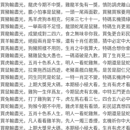
期：今期買狗輸盡光，龍虎今期不中獎，雞龍羊兔有一獎，慎防調虎離
期：今期買豬輸盡光，膽小怕事是鼠豬，一頭一尾兩面歡，買豬買猴要
期：今期買豬輸盡光，馬羊虎狗本相克，何來三七十十一，特碼玄機猜
期：今期買猴輸盡光，一舉兩得不足怪，龍頭蛇尾是鼠豬，特碼生肖更
期：今期買龍輸盡光，成變成對二四六，食之無味非你我，買兔更合彩
期：今期買羊輸盡光，絕殺兩肖是牛猴，還有十肖任君猜，猜中必定中
期：今期買馬輸盡光，狗豬照樣不用防，生肖之中我算大，特碼合想你
期：今期買雞輸盡光，豬雞鼠兔大愚也，一碼道破是九數，買了生肖見
期：今期買虎輸盡光，五肖十色系人生，明人一看蛇雞無，今期還是鼠
期：今期買鼠輸盡光，拉東拖西話西遊，老豬喜戲白龍馬，是苦是甜仨
期：今期買猴輸盡光，同生同死是蛇鼠，一特一肖定不變，特碼玄機詩
期：今期買龍輸盡光，上期大獎見大碼，本期極小極大看，生肖有虎才
期：今期買鼠輸盡光，雞狗一生伴爲友，今期鼠虎有玄機，中特五門更
期：今期買兔輸盡光，打了雞狗氣了牛，虎左馬右看三七，四合五六必
期：今期買蛇輸盡光，狗猴今期不中用，雞虎羊龍有看頭，彩民認真想
期：今期買虎輸盡光，五肖十色系人生，明人一看蛇雞無，今期還是鼠
期：今期買羊輸盡光，凡人看看雞羊狗，先人一燭三香煙，玄機祈你中
期：今期買龍輸盡光，上期大獎見大碼，本期極小極大看，生肖有虎才