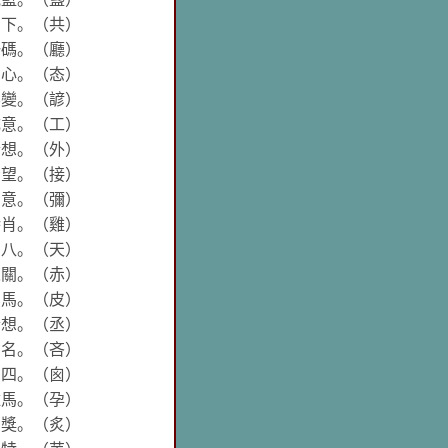
目下。（共）
一碼。（廳）
民心。（态）
不變。（諺）
成意。（工）
合想。（外）
希望。（接）
民意。（彌）
特肖。（雞）
三八。（天）
人關。（赤）
買馬。（皮）
合想。（丞）
功名。（吝）
和四。（囪）
雞馬。（孕）
中獎。（炙）