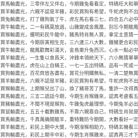
期：今期買馬輸盡光，三零伴左又伴右，今期雞兔看看定，特碼旺大和
期：今期買羊輸盡光，六親不認是羊豬，彩民買狗有希望，牛蛇虎狗不
期：今期買兔輸盡光，打了雞狗氣了牛，虎左馬右看三七，四合五六必
期：今期買牛輸盡光，二一有碼莫放過，山雞變成金鳳凰，别忘今期龍
期：今期買猴輸盡光，擺明彩民牛龍中，豬馬特肖無人買，拿定主意猜
期：今期買羊輸盡光，今期辰寅相生克，三六連三八大數，雞豬更合彩
期：今期買牛輸盡光，龍鳳歡舞彩滿天，金鳥東升兔西沉，心水一點必
期：今期買羊輸盡光，一生隻以食爲天，沖鋒本領統天下，六小無猜單
期：今期買牛輸盡光，虎在山上自稱王，一七一五出特碼，品有一死或
期：今期買狗輸盡光，百花齊放各盡有，賞花分明鐵無私，一清二楚無
期：今期買羊輸盡光，六親不認是羊豬，彩民買狗有希望，牛蛇虎狗不
期：今期買猴輸盡光，上期猴兒出了山，換了豬哥苦了馬，隻許一次得
期：今期買馬輸盡光，三言二語話今期，今期生肖猴雞來，認真考慮看
期：今期買豬輸盡光，不聞不現是猴狗，牛雞兔虎最理想，今期兔羊必
期：今期買鼠輸盡光，五五十載數雞馬，不靠六親靠自己，特碼生肖就
期：今期買馬輸盡光，千真萬确開龍羊，重特難防今期開，大數看好一
期：今期買羊輸盡光，彩民上期中大獎，今期潑猴相助力，特碼玄機看
期：今期買狗輸盡光，彩民上期辛中彩，今期生肖猴雞來，認真再三才