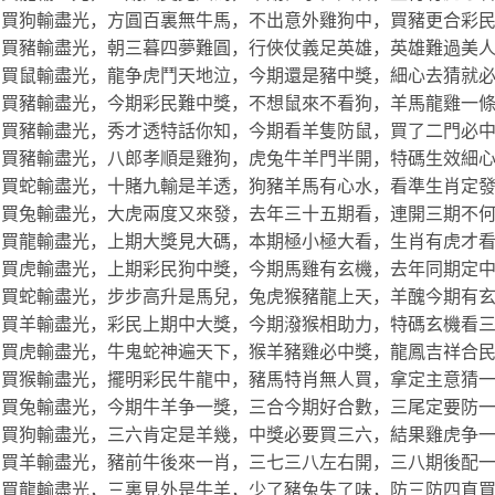
期：今期買狗輸盡光，方圓百裏無牛馬，不出意外雞狗中，買豬更合彩
期：今期買豬輸盡光，朝三暮四夢難圓，行俠仗義足英雄，英雄難過美
期：今期買鼠輸盡光，龍争虎鬥天地泣，今期還是豬中獎，細心去猜就
期：今期買豬輸盡光，今期彩民難中獎，不想鼠來不看狗，羊馬龍雞一
期：今期買豬輸盡光，秀才透特話你知，今期看羊隻防鼠，買了二門必
期：今期買豬輸盡光，八郎孝順是雞狗，虎兔牛羊門半開，特碼生效細
期：今期買蛇輸盡光，十賭九輸是羊透，狗豬羊馬有心水，看準生肖定
期：今期買兔輸盡光，大虎兩度又來發，去年三十五期看，連開三期不
期：今期買龍輸盡光，上期大獎見大碼，本期極小極大看，生肖有虎才
期：今期買虎輸盡光，上期彩民狗中獎，今期馬雞有玄機，去年同期定
期：今期買蛇輸盡光，步步高升是馬兒，兔虎猴豬龍上天，羊醜今期有
期：今期買羊輸盡光，彩民上期中大獎，今期潑猴相助力，特碼玄機看
期：今期買虎輸盡光，牛鬼蛇神遍天下，猴羊豬雞必中獎，龍鳳吉祥合
期：今期買猴輸盡光，擺明彩民牛龍中，豬馬特肖無人買，拿定主意猜
期：今期買兔輸盡光，今期牛羊争一獎，三合今期好合數，三尾定要防
期：今期買狗輸盡光，三六肯定是羊幾，中獎必要買三六，結果雞虎争
期：今期買羊輸盡光，豬前牛後來一肖，三七三八左右開，三八期後配
期：今期買龍輸盡光，三裏見外是牛羊，少了豬兔失了味，防三防四直