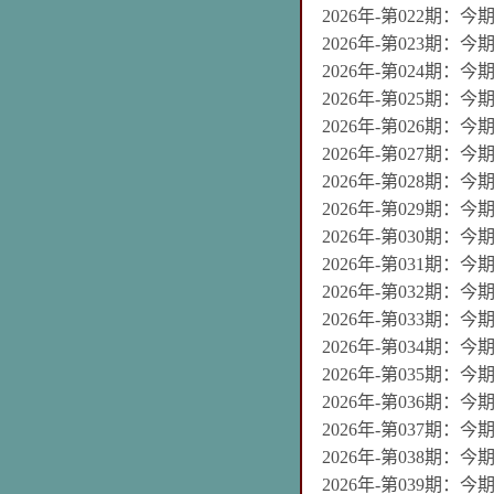
2026年-第022
2026年-第023
2026年-第024
2026年-第025
2026年-第026
2026年-第027
2026年-第028
2026年-第029
2026年-第030
2026年-第031
2026年-第032
2026年-第033
2026年-第034
2026年-第035
2026年-第036
2026年-第037
2026年-第038
2026年-第039