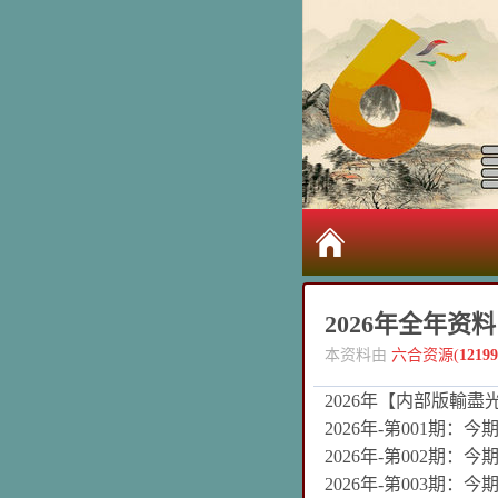
2026年全年资
本资料由
六合资源(
1219
2026年【内部版輸盡光】(
2026年-第001
2026年-第002
2026年-第003