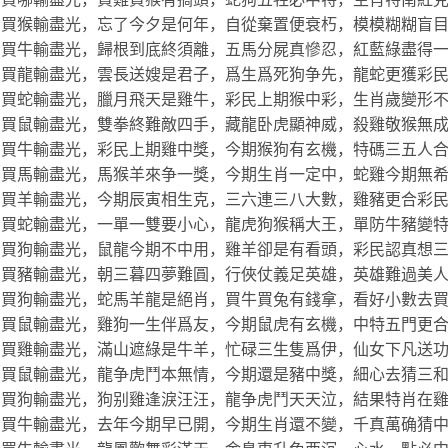
期：今期買猴輸盡光，忘了今夕是何年，自從棄置便衰朽，模模糊糊盲
期：今期買牛輸盡光，歸根到底終須離，五馬分屍真慘忍，紅藍綠盡得
期：今期買龍輸盡光，雲長送嫂是君子，爲生爲死狗争先，龍蛇更獲彩
期：今期買蛇輸盡光，臘月飛天是雞牛，彩民上期猴中彩，生肖歲變形
期：今期買鼠輸盡光，雙拳終難敵四手，藏龍卧虎顯神威，殺雞敬猴無
期：今期買牛輸盡光，彩民上期雞中獎，今期猴狗有玄機，特碼三五人
期：今期買馬輸盡光，馬猴羊來争一獎，今期生肖一定中，蛇雞今期無
期：今期買羊輸盡光，今期辰寅相生克，三六連三八大數，雞豬更合彩
期：今期買蛇輸盡光，一單一雙要小心，龍虎狗猴稱大王，單防牛豬變
期：今期買狗輸盡光，鼠龍今期不中用，雞羊卻是有看頭，彩民認真想
期：今期買豬輸盡光，朝三暮四夢難圓，行俠仗義足英雄，英雄難過美
期：今期買狗輸盡光，蛇馬羊龍是絕肖，買牛買兔有錢拿，看好小數去
期：今期買鼠輸盡光，雞狗一生伴爲友，今期鼠虎有玄機，中特五門更
期：今期買雞輸盡光，滿山遮綠是牛羊，忙碌三生隻爲伊，仙女下凡送
期：今期買鼠輸盡光，龍争虎鬥本無情，今期還是豬中獎，細心去猜三
期：今期買狗輸盡光，狗别雞逢淚汪汪，龍争虎鬥天天泣，結果特肖在
期：今期買牛輸盡光，去年今期早已開，今期生肖還不變，千真萬确猜