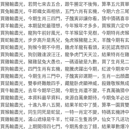
期：今期買豬輸盡光，若問七來去五合，跟牛勝定不後悔，算準五元買
期：今期買兔輸盡光，牛郎織女兩相依，五門六肖有玄機，今期六合三
期：今期買雞輸盡光，今期生肖三四門，子醜寅卯讓你看，猜中猜碼喜
期：今期買羊輸盡光，本期鼠蛇最理想，今年猴年才多多，買猴買六定
期：今期買狗輸盡光，龍狗牛前好風光，牛羊猴鼠牛見樹，今期特肖虎
期：今期買蛇輸盡光，步步高升是馬兒，兔虎猴豬龍上天，羊醜今期有
期：今期買蛇輸盡光，狗猴今期不中用，雞虎羊龍有看頭，彩民認真想
期：今期買狗輸盡光，狗别雞逢淚汪汪，龍争虎鬥天天泣，結果特肖在
期：今期買雞輸盡光，豬雞鼠兔大愚也，一碼道破是九數，買了生肖見
期：今期買狗輸盡光，四門生肖有玄機，龍騰虎躍出今期，紅波今期來
期：今期買龍輸盡光，今期生肖三門中，子醜寅卯選期一，生肖一出顔
期：今期買鼠輸盡光，雙拳終難敵四手，藏龍卧虎顯神威，殺雞敬猴無
期：今期買牛輸盡光，去年今期早已開，今期生肖還不變，千真萬确猜
期：今期買龍輸盡光，本資料最早資料，來源自萬衆期待，今期兔羊必
期：今期買鼠輸盡光，十進九率八五開，結果羊蛇中了獎，算準一園買
期：今期買猴輸盡光，同生同死是蛇鼠，一特一肖定不變，特碼玄機詩
期：今期買雞輸盡光，滿山遮綠是牛羊，忙碌三生隻爲伊，仙女下凡送
期：今期買馬輸盡光，上期開得四七門，今期馬會出了錯，結果單數爆