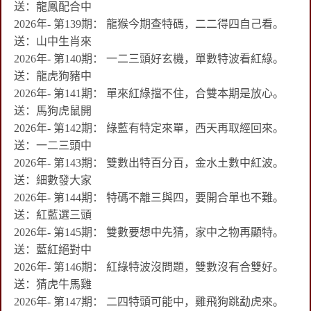
送：龍鳳配合中
2026年- 第139期： 龍猴今期查特碼，二二得四自己看。
送：山中生肖來
2026年- 第140期： 一二三頭好玄機，單數特波看紅綠。
送：龍虎狗豬中
2026年- 第141期： 單來紅綠擋不住，合雙本期是放心。
送：馬狗虎鼠開
2026年- 第142期： 綠藍有特定來單，西天再取經回來。
送：一二三頭中
2026年- 第143期： 雙數出特百分百，金水土數中紅波。
送：細數發大家
2026年- 第144期： 特碼不離三與四，要開合單也不難。
送：紅藍選三頭
2026年- 第145期： 雙數要想中先猜，家中之物再顯特。
送：藍紅絕對中
2026年- 第146期： 紅綠特波沒問題，雙數沒有合雙好。
送：猜虎牛馬雞
2026年- 第147期： 二四特頭可能中，雞飛狗跳勐虎來。