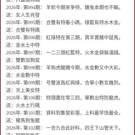
2026年- 第094期： 羊蛇今期來争特，雞兔本期也不輸。
送：女人生肖發
2026年- 第095期： 合雙有特看小碼，綠藍有特水木金。
送：合雙有特碼
2026年- 第096期： 紅綠特在第三期，買羊賣豬中鼠馬。
送：金水土中特
2026年- 第097期： 一二三頭紅藍特，火木金袋裝滿錢。
送：雙數加狗鼠
2026年- 第098期： 羊狗虎龍賭今期，水金數又中大彩。
送：水金數中特
2026年- 第099期： 号雙波爲紅與綠，合單小數玄機到。
送：天上美女特
2026年- 第100期： 特頭盡在零三四，單數出特防龍虎。
送：火水土行碼
2026年- 第101期： 資料到集發彩壇，上料最早快最全。
送：豬馬狗兔龍
2026年- 第102期： 一合九合此好料，四王下山管天下。