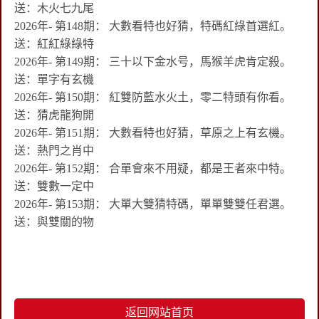
送：木火七九尾
2026年- 第148期： 大數看特也好猜，特碼紅綠首選紅。
送：紅紅綠綠特
2026年- 第149期： 三十以下金水号，馬猴羊虎肯定殺。
送：單字有玄機
2026年- 第150期： 紅雙防藍水火土，零二特頭有你看。
送：猜虎龍狗開
2026年- 第151期： 大數看特也好猜，草原之上有玄機。
送：熱門之肖中
2026年- 第152期： 合單會來不用疑，都是王者來中特。
送：雙數一定中
2026年- 第153期： 大單大雙猜特碼，單單雙雙任君選。
送：與雙關的物
返回网站首页