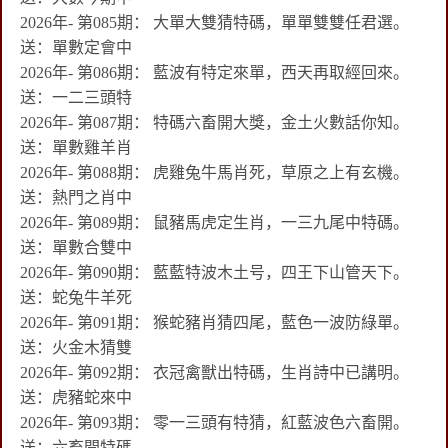
2026年- 第085期： 大單大雙猜特碼，單單雙雙任君選。
送：單數定會中
2026年- 第086期： 藍波有特定來單，西天再取經回來。
送：一二三頭特
2026年- 第087期： 特碼六畜開大獎，金土火數話你知。
送：單數雞羊肖
2026年- 第088期： 虎雞兔牛馬肖死，草原之上有玄機。
送：熱門之肖中
2026年- 第089期： 鼠豬馬虎定生肖，一三九尾中特碼。
送：單數合雙中
2026年- 第090期： 藍藍特波木土号，四王下山管天下。
送：蛇兔牛羊死
2026年- 第091期： 猴蛇豬肖猜四尾，藍色一波防綠單。
送：火金木猜雙
2026年- 第092期： 衣冠禽獸出特碼，生肖詩中已講明。
送：虎豬蛇來中
2026年- 第093期： 零一三頭有特猜，紅藍波色六畜開。
送：六畜開特碼