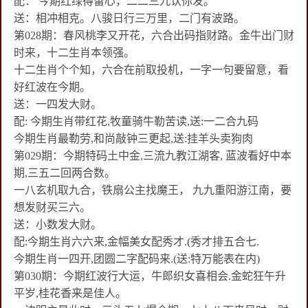
配： 今期红绿得留心，二二三九认你发。
送：相冲相克。八骏日行三万里，二门有波路。
第028期：春风桃李又开花，六合出码指财路。金牛出门财
时来，十二生肖本领强。
十二生肖个个知，六合在前取投机，一字一句要留意，看
好红波在今期。
送：一四发大财。
配: 今期生肖带红花,牧童骑牛勒苦读,送:一二合九码
今期生肖最勒劳,和尚敲钟三更起,送:挂羊头卖狗肉
第029期：今期特码土中金,三流九教江湖客, 蓝波看好中本
期,三五二回两合数。
一八玄机取九合，铁扇公主找魔王， 九九重阳游江南，要
想发财买三六。
送：小数发大财。
配:今期生肖六六来,金幅美女配秀才.(秀才排五合七.
今期生肖一四开,团圆二字配码来.(送:特万能表在内)
第030期：今期红波行大运，牛郎织女喜相会.金蛇狂午升
平岁,桂花香来是佳人。