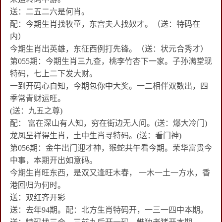
送：二五二六是何肖。
配：今期生肖找牧童，东宫夫人找奴才。（送：特码在
内）
今期生肖出英雄，东征西例打先锋。（送：状元合秀才）
第055期：今期生肖三九查，桃李竹杏下一家。子孙满堂现
特码，七上二下发大财。
一到开码心自知，今期包你中大奖。一二相伴双数出，四
季常青财运旺。
(送：九五之尊)
配： 富在深山有人知，穷在街边无人问。(送：爆大冷门)
龙凤呈祥得生肖，土中生肖寻特码。(送：看门神)
第056期：金牛出门迎才神，猴蛇共午看今期。荣华富贵今
中事，本期开出如意码。
今期生肖旺东西，是双又逢旺木春， 一木一土一方水，香
港回归为何时。
送：双红齐开彩
送：去年94期。配：北方生肖特码开，一三一四中本期。