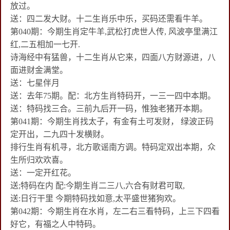
放过。
送：四二发大财。十二生肖乐中乐，买码还需看牛羊。
第040期：今期生肖定牛羊,武松打虎世人传, 风波亭里满江
红,二五相加一七开.
诗海经中有猛兽，十二生肖从它来，四面八方财源进，八
面进财金满堂。
送：七星伴月
送：去年75期。配：北方生肖特码开，一三一四中本期。
送：特码找三合。三前九后开一码，惟独老猪开本期。
第041期：今期生肖找太子，有金有土可发财， 绿波正码
定开出，二九四十发横财。
排行生肖有机寻，北方歌谣南方调。特码定双出本期，众
生所归欢欢喜。
送：一定开红花。
送;特码在内 配:今期生肖二三八,六合有财君可取,
送:日行干里 今期特码找如意,太平盛世猪狗欢。
第042期：今期生肖在水肖，左二右三看特码，上三下四看
好它，有福之人中特码。