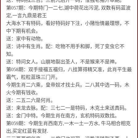
送：特码找三合。三前九后开一码，惟独老猪开本期。
第057期：今期特门一二七,湖中荷花出污泥, 双数有码蓝波
定,一言九鼎是君王
大海水下有特码，看好特码好下注，小赌怡情最理想，不
中下期有机会。
送：家中有动物。
送：诗中有生肖。配：吃物不用手和脚，死了变虫它不
知。
送：特问女人。山崩地裂出圣人，不是猴来不是神。
第058期：双手接福五福归，八挂算得精又准，此肖平生最
霸气，粒粒蓝珠三门开。
今期生肖二六乘，皇帝奴才找士兵。二八其中选一码，木
火今期有钱收。
送：二五二六是何肖。
送：来龙去脉。配：三七二一是特码，木克土来送真码。
送：金门中特。今期生肖在南方，玄机特码双数找。
第059期：今期生肖西南方,一木一土一方水, 牛马相合相克
出,买定红蓝有发财.