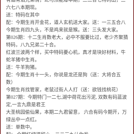
六七八本期现。
送：特码在其中
配：今期生肖开金花，道人玄机送大家。送：一三五合八
今期生肖四九头，不是鸡来就是猴。送：三头发大家。
第026期：十二生肖数老大，必中不服要比过，老少齐聚猜
特码，八九兄弟二十合。
红波兰波两个样，买中特码要心机，真才是块好材料，牛
蛇羊猪中生肖。
送：牛羊狗猪。
配：今期生肖十一头，你说是龙还是狗（送：大将合五
数）
今期生肖找管家，老鼠过街人人打（送：欲钱找桃花）
第027期：今期特门一二七,湖中荷花出污泥, 双数有码蓝波
定,一言九鼎是君王
大圣桃园偷仙果，本期二九君留意， 六合有码今期开，万
绿丛中一点红。
送：单数中。