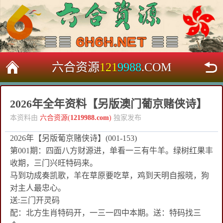
六合资源
121
9988
.COM
2026年全年资料【另版澳门葡京赌侠诗】
本资料由
六合资源(
1219988.com
)
独家发布
2026年【另版葡京赌侠诗】(001-153)
第001期：四面八方财源进，单看一三有牛羊。绿树红果丰
收期，三门兴旺特码来。
马到功成奏凯歌，羊在草原要吃草，鸡到天明自报晓，狗
对主人最忠心。
送:三门开灵码
配：北方生肖特码开，一三一四中本期。送：特码找三