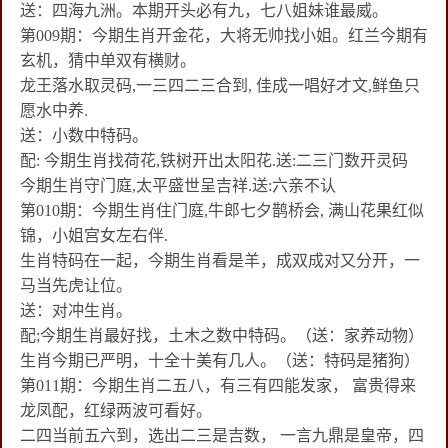
送：四海九洲。本期开头必有九，七八姐妹谁最威。
第009期：今期生肖开金花，大将无帅找小姐。红兰今期有
玄机，猜中单双有横财。
龙王落水取灵码,一三四二三合到, 佳成一唱好才文,鲜鱼只
愿水中养.
送：小数中特码。
配: 今期生肖找荷花,铁树开出太阳花.送:二三门数开灵码
今期生肖守门庭,太平盛世呈吉祥.送:六亲不认
第010期：今期生肖住门庭,牛郎七夕鹊桥会, 满山花果红似
锦，小姐宫女左右伴.
生肖特码在一起，今期生肖看是羊，成双成对又分开，一
马当先虎让位。
送：对冲生肖。
配;今期生肖最好找，土木之数中特码。（送：家养动物）
生肖今期已严明，十全十美有几人。（送：特码是猪狗）
第011期：今期生肖二五八，有三有四能发家， 富贵得来
龙凤配，红绿两波可看好。
二四当前五六到，选出二三是吉数， 一言九鼎是皇帝，四