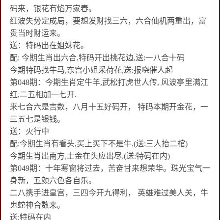
码来，银花有焰万家春。
红波失势定成局，要想发财找三六，六合仙机两重出，富
贵当时财运来。
送：特码出在姐妹花。
配: 今期生肖出六合,特码开出桃花边,送:一八合十码
今期特码找牛马,东宫小姐采荷花,送:报哓催人起
第048期：今期生肖定牛羊,武松打虎世人传, 风波亭里满江
红,二五相加一七开.
来七合六是吉数，八月十五好码开， 特码本期开金花，一
三五七是银钱。
送：火行中
配:今期生肖有看头,买上买下不是牛.(送:三人抬二棺)
今期生肖出南方,土金在头应出尽.(送:特码在内)
第049期：十年寒窗将过去，苦奋甘来想荣华。珠光宝气一
身新，五颜六色各自乐。
二八携手进皇宫，三四今开九得利， 英雄难过美人关，牛
鬼蛇神合数来。
送:特码在内