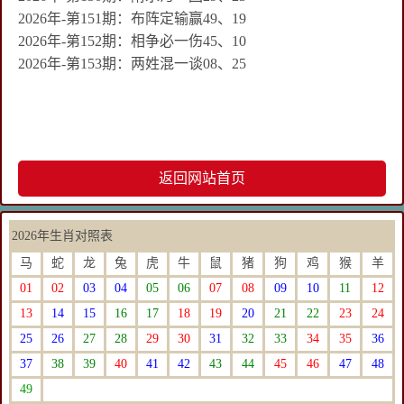
2026年-第151期：布阵定输赢49、19
2026年-第152期：相争必一伤45、10
2026年-第153期：两姓混一谈08、25
返回网站首页
2026年生肖对照表
马
蛇
龙
兔
虎
牛
鼠
猪
狗
鸡
猴
羊
01
02
03
04
05
06
07
08
09
10
11
12
13
14
15
16
17
18
19
20
21
22
23
24
25
26
27
28
29
30
31
32
33
34
35
36
37
38
39
40
41
42
43
44
45
46
47
48
49