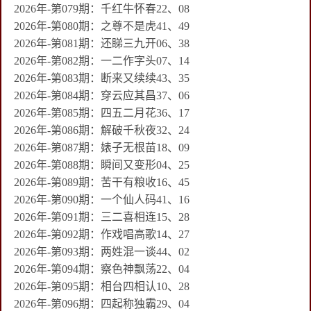
2026年-第079期：千红牛怀春22、08
2026年-第080期：之尊不是虎41、49
2026年-第081期：还睇三九开06、38
2026年-第082期：一二作字头07、14
2026年-第083期：断来又续续43、35
2026年-第084期：穿云应其昌37、06
2026年-第085期：四五二月花36、17
2026年-第086期：解破千秋夜32、24
2026年-第087期：婊子无根苗18、09
2026年-第088期：瞬间又变形04、25
2026年-第089期：苦干有粮收16、45
2026年-第090期：一个仙人码41、16
2026年-第091期：三二喜相连15、28
2026年-第092期：作戏唱高歌14、27
2026年-第093期：两姓混一谈44、02
2026年-第094期：察色神飘荡22、04
2026年-第095期：相台四相认10、28
2026年-第096期：四起称独霸29、04