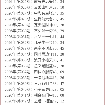
2026年-第025期：前头失后头15、34
2026年-第026期：云破山推月23、10
2026年-第027期：中彩有主张24、35
2026年-第028期：生肖为六台26、45
2026年-第029期：定灭迎财神09、28
2026年-第030期：不买混一边06、29
2026年-第031期：六又三十七11、44
2026年-第032期：儿子生千金19、34
2026年-第033期：两字不说玄36、45
2026年-第034期：同时两边守11、28
2026年-第035期：波开小接天03、41
2026年-第036期：总义是贼盗47、38
2026年-第037期：四伏心胆惊48、09
2026年-第038期：一唱迎新年18、26
2026年-第039期：三八有姐合38、47
2026年-第040期：小子三更出23、05
2026年-第041期：相合在门中13、08
2026年-第042期：之后一相连49、12