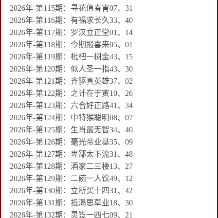
2026年-第115期：寻花值春宵07、31
2026年-第116期：有福求长久33、40
2026年-第117期：罗汉立正堂01、14
2026年-第118期：今期报喜来05、01
2026年-第119期：枇杷一树金43、15
2026年-第120期：似人圣一指43、30
2026年-第121期：齐驱真英雄37、02
2026年-第122期：之计在于寅10、26
2026年-第123期：六合好正路41、34
2026年-第124期：中特猴聪明08、07
2026年-第125期：生肖最无智34、40
2026年-第126期：毫光帝业基35、09
2026年-第127期：卑鄙太下流31、48
2026年-第128期：酒家二三楼13、27
2026年-第129期：二碗一人饮49、12
2026年-第130期：立断买十四31、42
2026年-第131期：抵渴思草业18、30
2026年-第132期：灵签一四七09、21