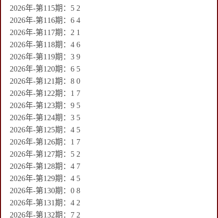
2026年-第115期：5 2
2026年-第116期：6 4
2026年-第117期：2 1
2026年-第118期：4 6
2026年-第119期：3 9
2026年-第120期：6 5
2026年-第121期：8 0
2026年-第122期：1 7
2026年-第123期：9 5
2026年-第124期：3 5
2026年-第125期：4 5
2026年-第126期：1 7
2026年-第127期：5 2
2026年-第128期：4 7
2026年-第129期：4 5
2026年-第130期：0 8
2026年-第131期：4 2
2026年-第132期：7 2