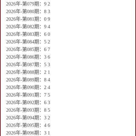
2026年-第079期：9 2
2026年-第080期：8 3
2026年-第081期：0 9
2026年-第082期：9 4
2026年-第083期：6 0
2026年-第084期：5 2
2026年-第085期：6 7
2026年-第086期：3 6
2026年-第087期：5 3
2026年-第088期：2 1
2026年-第089期：8 4
2026年-第090期：2 4
2026年-第091期：7 5
2026年-第092期：6 3
2026年-第093期：8 5
2026年-第094期：3 2
2026年-第095期：4 6
2026年-第096期：3 1