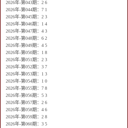
2026年-第043期：2 6
2026年-第044期：7 1
2026年-第045期：2 3
2026年-第046期：1 4
2026年-第047期：4 3
2026年-第048期：6 2
2026年-第049期：4 5
2026年-第050期：1 8
2026年-第051期：2 3
2026年-第052期：3 7
2026年-第053期：1 3
2026年-第054期：1 0
2026年-第055期：7 8
2026年-第056期：5 3
2026年-第057期：2 6
2026年-第058期：4 6
2026年-第059期：2 8
2026年-第060期：3 5