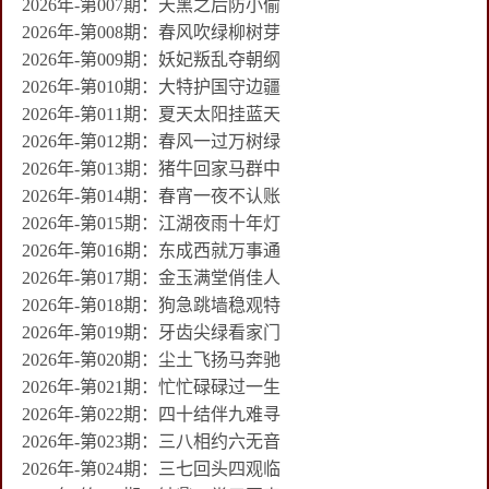
2026年-第007期：天黑之后防小偷
2026年-第008期：春风吹绿柳树芽
2026年-第009期：妖妃叛乱夺朝纲
2026年-第010期：大特护国守边疆
2026年-第011期：夏天太阳挂蓝天
2026年-第012期：春风一过万树绿
2026年-第013期：猪牛回家马群中
2026年-第014期：春宵一夜不认账
2026年-第015期：江湖夜雨十年灯
2026年-第016期：东成西就万事通
2026年-第017期：金玉满堂俏佳人
2026年-第018期：狗急跳墙稳观特
2026年-第019期：牙齿尖绿看家门
2026年-第020期：尘土飞扬马奔驰
2026年-第021期：忙忙碌碌过一生
2026年-第022期：四十结伴九难寻
2026年-第023期：三八相约六无音
2026年-第024期：三七回头四观临