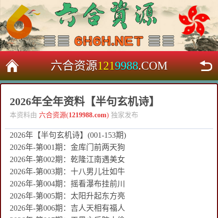
六合资源
121
9988
.COM
2026年全年资料【半句玄机诗】
本资料由
六合资源(
1219988.com
)
独家发布
2026年【半句玄机诗】(001-153期)
2026年-第001期：金库门前两天狗
2026年-第002期：乾隆江南遇美女
2026年-第003期：十八男儿壮如牛
2026年-第004期：摇看瀑布挂前川
2026年-第005期：太阳升起东方亮
2026年-第006期：吉人天相有福人