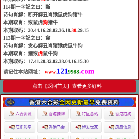
114期一字記之曰：斷
诗句肖解：断开解丑肖猴鼠虎狗猪牛
本期取肖：猴鼠虎
狗
猪牛
本期取码：20.44.16.28.02.36.18.
30
.29.15
113期一字記之曰：貪
诗句肖解：贪心解丑肖猪猴虎鼠牛狗
本期取肖：猪猴
虎
鼠牛狗
本期取码：17.41.20.32.02.38.04.16.15.30
121
.com
9988
请记住本站网址：
www.
点击【返回首页】查看更多好料！
六合资源
香港挂牌
特区总站
香港跑狗
旺角彩皇
香港马会
博发世家
凤凰信息