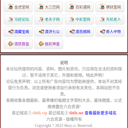
金虎堂网
大三巴网
百彩通网
横财富网
马经论坛
老夫子网
中彩堂网
天机老人
澳藏宝阁
澳洪七公
澳百顺网
奇人中特
澳铁算盘
报彩神童
说明
本论坛所提供的内容、资料、图片和资讯，只应用在合法的资料探
讨，暂不适用于其它，外围和使用。特此声明！
论坛免责声明：以上所有广告内容均为赞助商提供，本站不对其经
营行为负责。浏览或使用者须自行承担有关责任，本网站恕不负
责。
長期收集各類最新、最準確的每期文字資料大全，最快開獎，公式
規律盡在六合资源!
易记域名①:
6h6h.vip
易记域名②:
6h6h.net
查看最新更多域名
六合资源
-
版權所有
Copyright ? 2023 6hzy.cc Reserved.