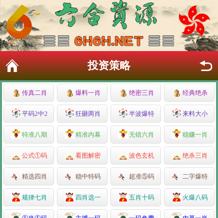
投资策略
传真二肖
爆料一肖
绝密三肖
经典绝杀
平码2中2
狂砸两肖
半波爆特
来料大小
特准八期
精准内幕
无错六肖
稳赚一肖
公式①码
看图解密
波色玄机
绝杀三肖
精选四肖
稳中特码
超准⑤码
二字爆特
规律七肖
四肖选一
五肖十码
火爆八码