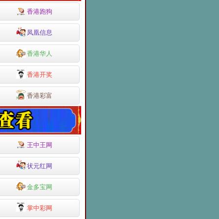
香港跑狗
凤凰信息
香港华人
香港开奖
香港彩富
王中王网
状元红网
金多宝网
掌中彩网