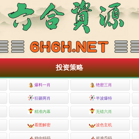
投资策略
爆料一肖
绝密三肖
狂砸两肖
半波爆特
精准内幕
无错六肖
看图解密
波色玄机
稳中特码
超准⑤码