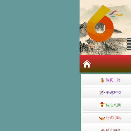
传真二肖
平码2中2
特准八期
公式①码
精选四肖