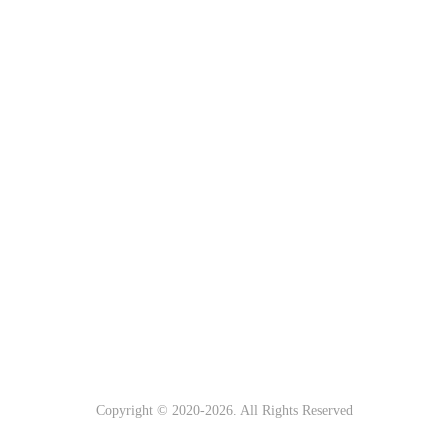
Copyright © 2020-
2026. All Rights Reserved