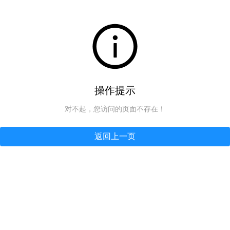
操作提示
对不起，您访问的页面不存在！
返回上一页