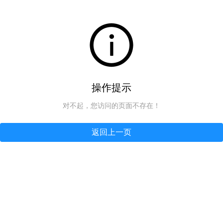
操作提示
对不起，您访问的页面不存在！
返回上一页