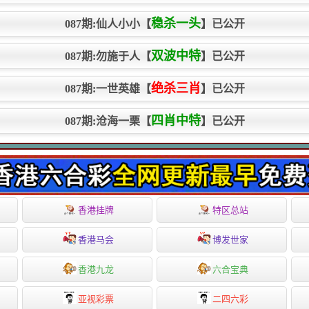
稳杀一头
087期:仙人小小【
】已公开
双波中特
087期:勿施于人【
】已公开
绝杀三肖
087期:一世英雄【
】已公开
四肖中特
087期:沧海一栗【
】已公开
香港挂牌
特区总站
香港马会
博发世家
香港九龙
六合宝典
亚视彩票
二四六彩