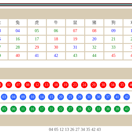
龙
兔
虎
牛
鼠
猪
狗
3
04
05
06
07
08
09
5
16
17
18
19
20
21
7
28
29
30
31
32
33
9
40
41
42
43
44
45
1
02
07
08
12
13
18
19
23
24
29
30
34
35
4
03
04
09
10
14
15
20
25
26
31
36
37
41
42
05
06
11
16
17
21
22
27
28
32
33
38
39
43
04 05 12 13 26 27 34 35 42 43