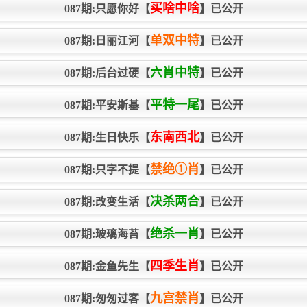
买啥中啥
087期:只愿你好【
】已公开
单双中特
087期:日丽江河【
】已公开
六肖中特
087期:后台过硬【
】已公开
平特一尾
087期:平安斯基【
】已公开
东南西北
087期:生日快乐【
】已公开
禁绝①肖
087期:只字不提【
】已公开
决杀两合
087期:改变生活【
】已公开
绝杀一肖
087期:玻璃海苔【
】已公开
四季生肖
087期:金鱼先生【
】已公开
九宫禁肖
087期:匆匆过客【
】已公开