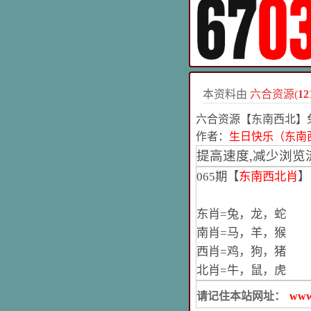
本资料由
六合资源(
12
六合资源【东南西北】
作者：
生日快乐（东南
提高速度,减少浏
065期【
东南西北肖
】
东肖=兔，龙，蛇
南肖=马，羊，猴
西肖=鸡，狗，猪
北肖=牛，鼠，虎
请记住本站网址：
www