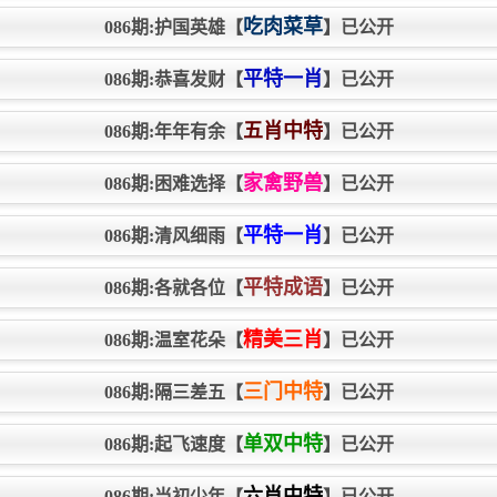
吃肉菜草
086期:护国英雄【
】已公开
平特一肖
086期:恭喜发财【
】已公开
五肖中特
086期:年年有余【
】已公开
家禽野兽
086期:困难选择【
】已公开
平特一肖
086期:清风细雨【
】已公开
平特成语
086期:各就各位【
】已公开
精美三肖
086期:温室花朵【
】已公开
三门中特
086期:隔三差五【
】已公开
单双中特
086期:起飞速度【
】已公开
六肖中特
086期:当初少年【
】已公开