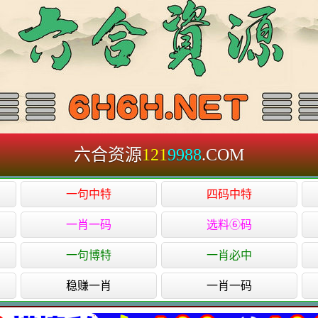
六合资源
121
9988
.COM
一句中特
四码中特
一肖一码
选料⑥码
一句博特
一肖必中
稳赚一肖
一肖一码