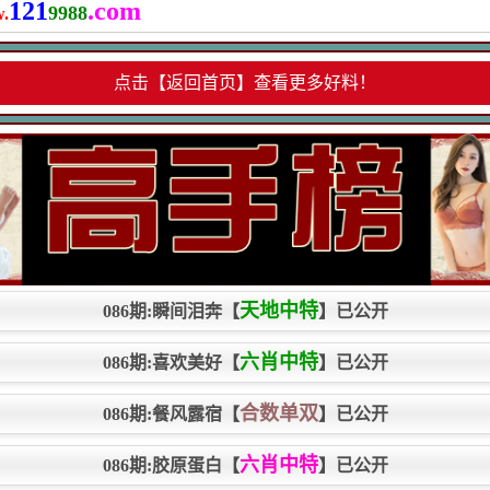
121
.com
9988
.
点击【返回首页】查看更多好料！
天地中特
086期:瞬间泪奔【
】已公开
六肖中特
086期:喜欢美好【
】已公开
合数单双
086期:餐风露宿【
】已公开
六肖中特
086期:胶原蛋白【
】已公开