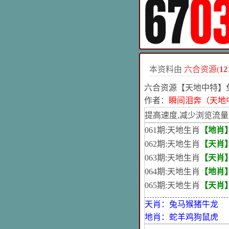
本资料由
六合资源(
12
六合资源【天地中特】
作者：
瞬间泪奔（天地
提高速度,减少浏览流
061期:天地生肖
【地肖
062期:天地生肖
【天肖
063期:天地生肖
【天肖
064期:天地生肖
【地肖
065期:天地生肖
【天肖
天肖：兔马猴猪牛龙
地肖：蛇羊鸡狗鼠虎