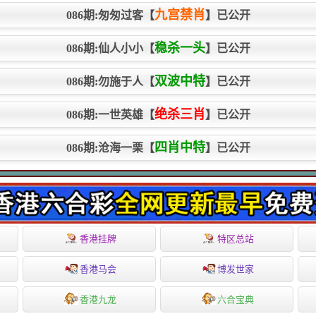
九宫禁肖
086期:匆匆过客【
】已公开
稳杀一头
086期:仙人小小【
】已公开
双波中特
086期:勿施于人【
】已公开
绝杀三肖
086期:一世英雄【
】已公开
四肖中特
086期:沧海一栗【
】已公开
香港挂牌
特区总站
香港马会
博发世家
香港九龙
六合宝典