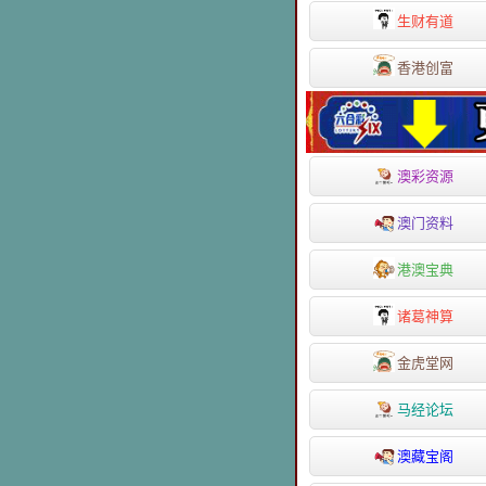
生财有道
香港创富
澳彩资源
澳门资料
港澳宝典
诸葛神算
金虎堂网
马经论坛
澳藏宝阁