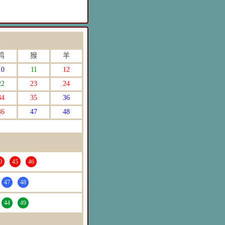
鸡
猴
羊
10
11
12
22
23
24
34
35
36
46
47
48
0
45
46
47
48
44
49