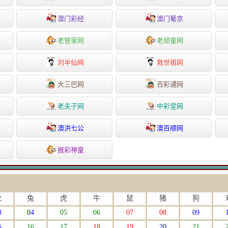
澳门彩经
澳门葡京
老管家网
老顽童网
刘半仙网
救世祖网
大三巴网
百彩通网
老夫子网
中彩堂网
澳洪七公
澳百顺网
报彩神童
龙
兔
虎
牛
鼠
猪
狗
3
04
05
06
07
08
09
5
16
17
18
19
20
21