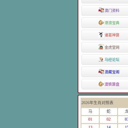
澳门资料
港澳宝典
诸葛神算
金虎堂网
马经论坛
澳藏宝阁
澳铁算盘
2026年生肖对照表
马
蛇
01
02
0
13
14
1