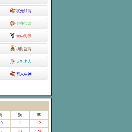
状元红网
金多宝网
掌中彩网
横财富网
天机老人
奇人中特
鸡
猴
羊
10
11
12
22
23
24