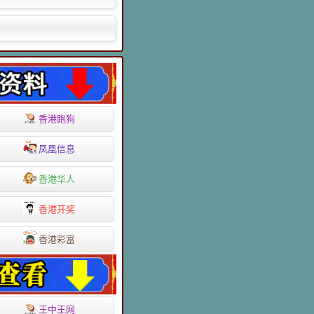
香港跑狗
凤凰信息
香港华人
香港开奖
香港彩富
王中王网