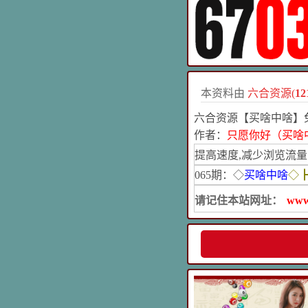
本资料由
六合资源(
12
六合资源【买啥中啥】
作者：
只愿你好（买啥
提高速度,减少浏览流
065期：◇
买啥中啥
◇
请记住本站网址：
www