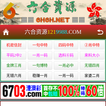
六合资源
121
9988
.COM
机密信封
一句中特
四码中特
②肖中特
平码2中2
一肖一码
选料⑥码
来料大小
金牌三肖
一句博特
一肖必中
无错四肖
无错六肖
稳赚一肖
一肖一码
家婆二肖