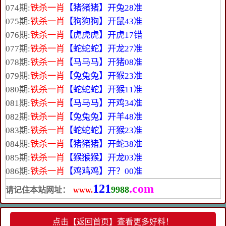
074期:
铁杀一肖
【猪猪猪】开兔28准
075期:
铁杀一肖
【狗狗狗】开鼠43准
076期:
铁杀一肖
【虎虎虎】开虎17错
077期:
铁杀一肖
【蛇蛇蛇】开龙27准
078期:
铁杀一肖
【马马马】开猪08准
079期:
铁杀一肖
【兔兔兔】开猴23准
080期:
铁杀一肖
【蛇蛇蛇】开猴11准
081期:
铁杀一肖
【马马马】开鸡34准
082期:
铁杀一肖
【兔兔兔】开羊48准
083期:
铁杀一肖
【蛇蛇蛇】开猴23准
084期:
铁杀一肖
【猪猪猪】开蛇38准
085期:
铁杀一肖
【猴猴猴】开龙03准
086期:
铁杀一肖
【鸡鸡鸡】开？00准
121
.com
9988
请记住本站网址：
www.
点击【返回首页】查看更多好料！