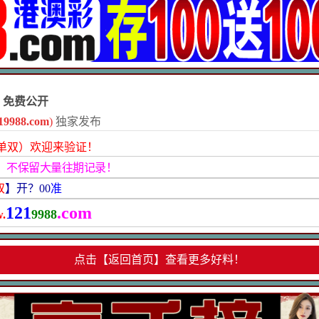
】免费公开
19988.com
)
独家发布
单双）欢迎来验证！
，不保留大量往期记录！
双
】开？00
准
121
.com
9988
.
点击【返回首页】查看更多好料！