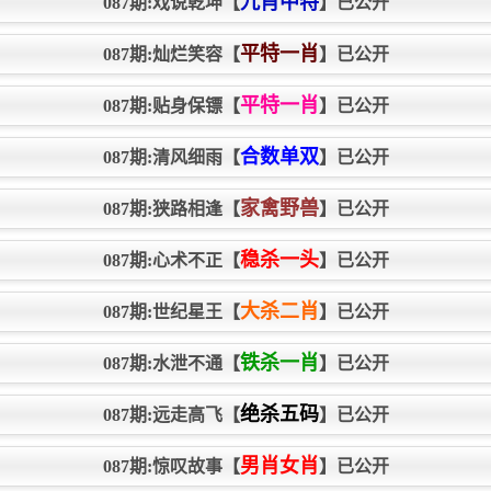
九肖中特
087期:戏说乾坤【
】已公开
平特一肖
087期:灿烂笑容【
】已公开
平特一肖
087期:贴身保镖【
】已公开
合数单双
087期:清风细雨【
】已公开
家禽野兽
087期:狭路相逢【
】已公开
稳杀一头
087期:心术不正【
】已公开
大杀二肖
087期:世纪星王【
】已公开
铁杀一肖
087期:水泄不通【
】已公开
绝杀五码
087期:远走高飞【
】已公开
男肖女肖
087期:惊叹故事【
】已公开