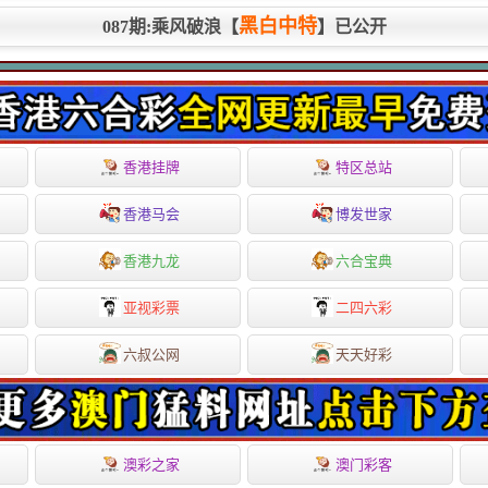
黑白中特
087期:乘风破浪【
】已公开
香港挂牌
特区总站
香港马会
博发世家
香港九龙
六合宝典
亚视彩票
二四六彩
六叔公网
天天好彩
澳彩之家
澳门彩客