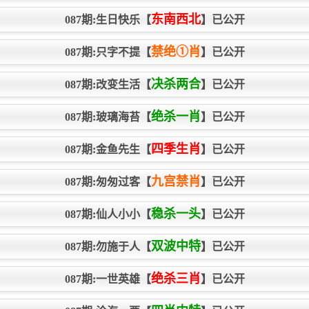
东南西北
087期:生日快乐【
】已公开
禁绝①肖
087期:只字不提【
】已公开
决杀两合
087期:改变生活【
】已公开
绝杀一肖
087期:玻璃海苔【
】已公开
四季生肖
087期:金鱼先生【
】已公开
九宫禁肖
087期:匆匆过客【
】已公开
稳杀一头
087期:仙人小小【
】已公开
双波中特
087期:勿施于人【
】已公开
绝杀三肖
087期:一世英雄【
】已公开