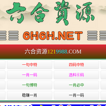
六合资源
121
9988
.COM
一句中特
四码中特
一肖一码
选料⑥码
一句博特
一肖必中
稳赚一肖
一肖一码