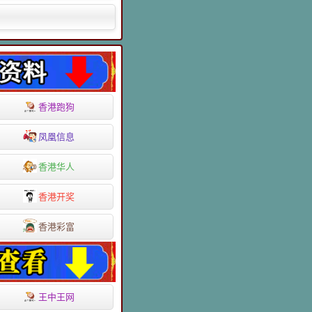
香港跑狗
凤凰信息
香港华人
香港开奖
香港彩富
王中王网