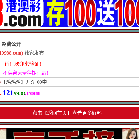
】免费公开
19988.com
)
独家发布
一肖）欢迎来验证！
，不保留大量往期记录！
◇
【鸡鸡鸡】开:？00中
121
.com
9988
.
点击【返回首页】查看更多好料！