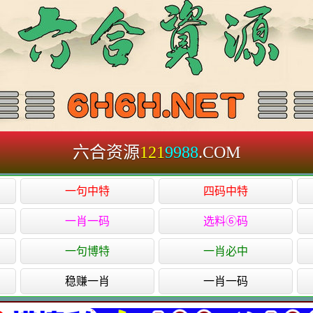
六合资源
121
9988
.COM
一句中特
四码中特
一肖一码
选料⑥码
一句博特
一肖必中
稳赚一肖
一肖一码