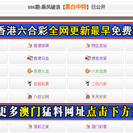
黑白中特
086期:乘风破浪【
】已公开
香港挂牌
特区总站
香港马会
博发世家
香港九龙
六合宝典
亚视彩票
二四六彩
六叔公网
天天好彩
澳彩之家
澳门彩客